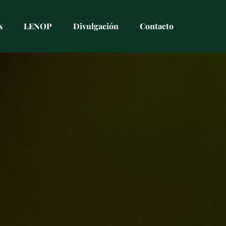
s
LENOP
Divulgación
Contacto