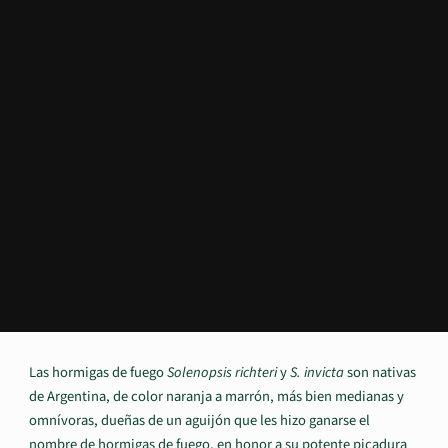
Las hormigas de fuego
Solenopsis richteri
y
S. invicta
son nativas
de Argentina,
de color naranja a marrón, más bien medianas y
omnívoras, dueñas de un aguijón que les hizo ganarse el
nombre de hormigas de fuego, en honor a su potente picadura